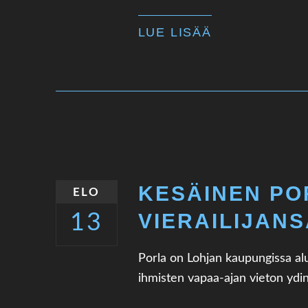
LUE LISÄÄ
KESÄINEN PO
ELO
VIERAILIJAN
13
Porla on Lohjan kaupungissa alue,
ihmisten vapaa-ajan vieton ydin