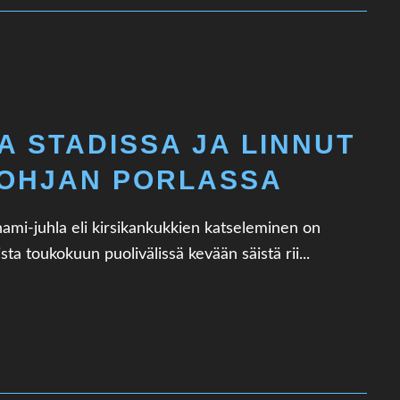
A STADISSA JA LINNUT
LOHJAN PORLASSA
ami-juhla eli kirsikankukkien katseleminen on
a toukokuun puolivälissä kevään säistä rii...