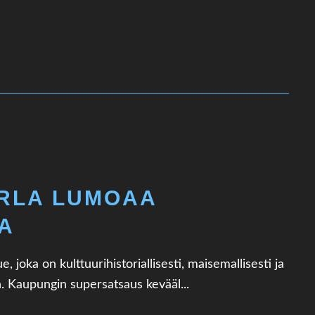
RLA LUMOAA
SA
 joka on kulttuurihistoriallisesti, maisemallisesti ja
. Kaupungin supersatsaus kevääl...