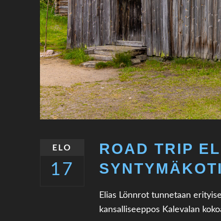
ROAD TRIP E
ELO
SYNTYMÄKOTI
17
Elias Lönnrot tunnetaan erityi
kansalliseeppos Kalevalan kokoaj