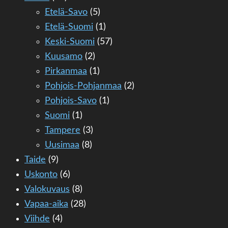
Etelä-Savo
(5)
Etelä-Suomi
(1)
Keski-Suomi
(57)
Kuusamo
(2)
Pirkanmaa
(1)
Pohjois-Pohjanmaa
(2)
Pohjois-Savo
(1)
Suomi
(1)
Tampere
(3)
Uusimaa
(8)
Taide
(9)
Uskonto
(6)
Valokuvaus
(8)
Vapaa-aika
(28)
Viihde
(4)