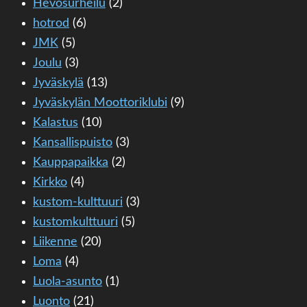
Hevosurheilu
(2)
hotrod
(6)
JMK
(5)
Joulu
(3)
Jyväskylä
(13)
Jyväskylän Moottoriklubi
(9)
Kalastus
(10)
Kansallispuisto
(3)
Kauppapaikka
(2)
Kirkko
(4)
kustom-kulttuuri
(3)
kustomkulttuuri
(5)
Liikenne
(20)
Loma
(4)
Luola-asunto
(1)
Luonto
(21)