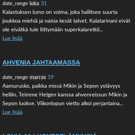
date_range
loka
31
Kalastuksen lumo on voima, joka hallitsee suurta
joukkoa miehiä ja naisia kesät talvet. Kalatarinani eivät
ole eivätkä tule liittymään superkalaretkii...
Lue lisää
AHVENIA JAHTAAMASSA
date_range
marras
19
Aamurusko, paikka missä Mikin ja Sepon ystävyys
helliin. Teimme Helgen kanssa ahvenreissun Mikin ja
Sepon luokse. Viikonlopun vietto alkoi perjantaina...
Lue lisää