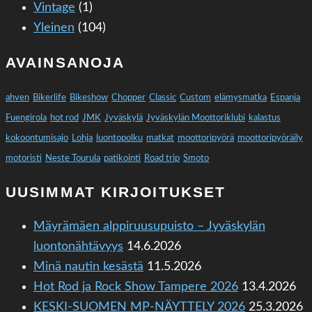
Vintage
(1)
Yleinen
(104)
AVAINSANOJA
ahven
Bikerlife
Bikeshow
Chopper
Classic
Custom
elämysmatka
Espanja
Fuengirola
hot rod
JMK
Jyväskylä
Jyväskylän Moottoriklubi
kalastus
kokoontumisajo
Lohja
luontopolku
matkat
moottoripyörä
moottoripyöräily
motoristi
Neste Tourula
patikointi
Road trip
Smoto
UUSIMMAT KIRJOITUKSET
Mäyrämäen alppiruusupuisto – Jyväskylän
luontonähtävyys
14.6.2026
Minä nautin kesästä
11.5.2026
Hot Rod ja Rock Show Tampere 2026
13.4.2026
KESKI-SUOMEN MP-NÄYTTELY 2026
25.3.2026