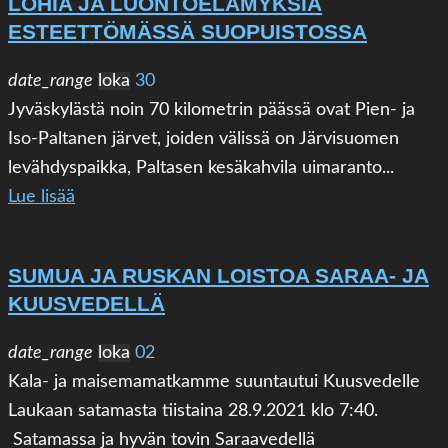
LOHIA JA LUONTOELÄMYKSIÄ
ESTEETTÖMÄSSÄ SUOPUISTOSSA
date_range
loka
30
Jyväskylästä noin 70 kilometrin päässä ovat Pien- ja
Iso-Paltanen järvet, joiden välissä on Järvisuomen
levähdyspaikka, Paltasen kesäkahvila uimaranto...
Lue lisää
SUMUA JA RUSKAN LOISTOA SARAA- JA
KUUSVEDELLÄ
date_range
loka
02
Kala- ja maisemamatkamme suuntautui Kuusvedelle
Laukaan satamasta tiistaina 28.9.2021 klo 7:40.
Satamassa ja hyvän tovin Saraavedellä