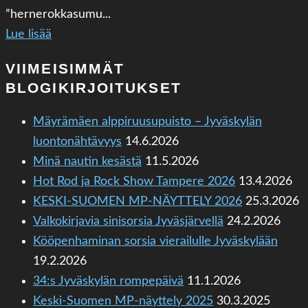
”hernerokkasumu...
Lue lisää
VIIMEISIMMÄT
BLOGIKIRJOITUKSET
Mäyrämäen alppiruusupuisto – Jyväskylän
luontonähtävyys
14.6.2026
Minä nautin kesästä
11.5.2026
Hot Rod ja Rock Show Tampere 2026
13.4.2026
KESKI-SUOMEN MP-NÄYTTELY 2026
25.3.2026
Valkokirjavia sinisorsia Jyväsjärvellä
24.2.2026
Kööpenhaminan sorsia vierailulle Jyväskylään
19.2.2026
34:s Jyväskylän rompepäivä
11.1.2026
Keski-Suomen MP-näyttely 2025
30.3.2025