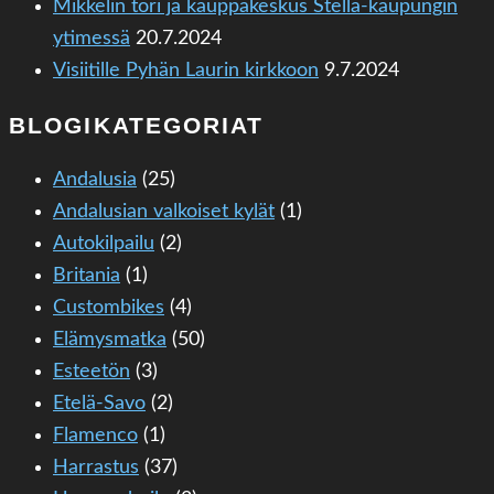
Mikkelin tori ja kauppakeskus Stella-kaupungin
ytimessä
20.7.2024
Visiitille Pyhän Laurin kirkkoon
9.7.2024
BLOGIKATEGORIAT
Andalusia
(25)
Andalusian valkoiset kylät
(1)
Autokilpailu
(2)
Britania
(1)
Custombikes
(4)
Elämysmatka
(50)
Esteetön
(3)
Etelä-Savo
(2)
Flamenco
(1)
Harrastus
(37)