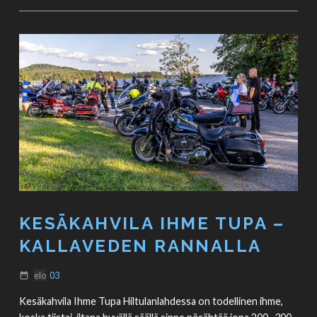
KESÄKAHVILA IHME TUPA –
KALLAVEDEN RANNALLA
elo
03
date_range
Kesäkahvila Ihme Tupa Hiltulanlahdessa on todellinen ihme,