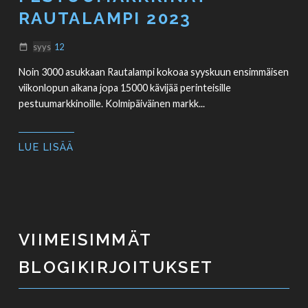
RAUTALAMPI 2023
syys
12
date_range
Noin 3000 asukkaan Rautalampi kokoaa syyskuun ensimmäisen
viikonlopun aikana jopa 15000 kävijää perinteisille
pestuumarkkinoille. Kolmipäiväinen markk...
LUE LISÄÄ
VIIMEISIMMÄT
BLOGIKIRJOITUKSET