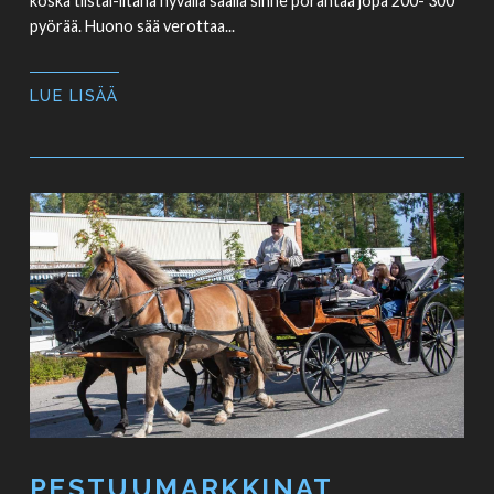
koska tiistai-iltana hyvällä säällä sinne pörähtää jopa 200- 300
pyörää. Huono sää verottaa...
LUE LISÄÄ
PESTUUMARKKINAT