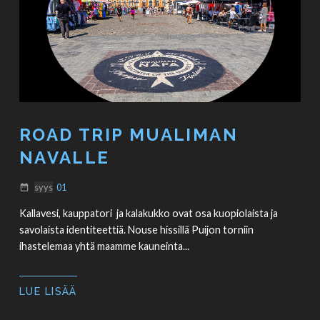
ROAD TRIP MUALIMAN
NAVALLE
syys
01
date_range
Kallavesi, kauppatori ja kalakukko ovat osa kuopiolaista ja
savolaista identiteettiä. Nouse hissillä Puijon torniin
ihastelemaa yhtä maamme kauneinta...
LUE LISÄÄ