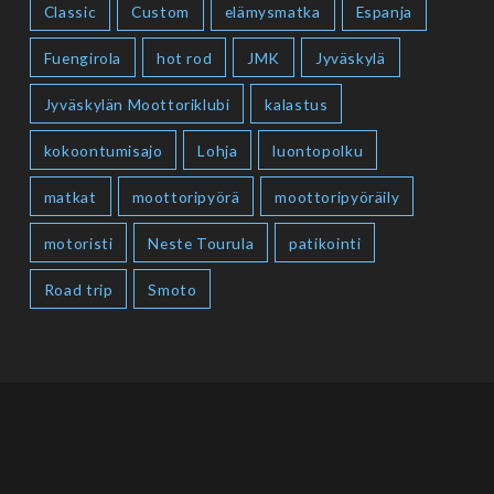
Classic
Custom
elämysmatka
Espanja
Fuengirola
hot rod
JMK
Jyväskylä
Jyväskylän Moottoriklubi
kalastus
kokoontumisajo
Lohja
luontopolku
matkat
moottoripyörä
moottoripyöräily
motoristi
Neste Tourula
patikointi
Road trip
Smoto