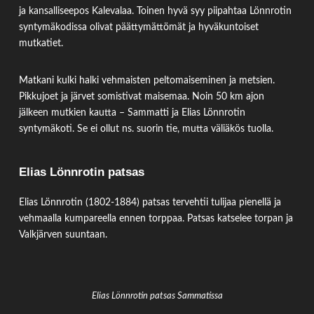
ja kansalliseepos Kalevalaa. Toinen hyvä syy piipahtaa Lönnrotin
syntymäkodissa olivat päättymättömät ja hyväkuntoiset
mutkatiet.
Matkani kulki halki vehmaisten peltomaiseminen ja metsien.
Pikkujoet ja järvet somistivat maisemaa. Noin 50 km ajon
jälkeen mutkien kautta – Sammatti ja Elias Lönnrotin
syntymäkoti. Se ei ollut ns. suorin tie, mutta väliäkös tuolla.
Elias Lönnrotin patsas
Elias Lönnrotin (1802-1884) patsas tervehtii tulijaa pienellä ja
vehmaalla kumpareella ennen torppaa. Patsas katselee torpan ja
Valkjärven suuntaan.
Elias Lönnrotin patsas Sammatissa