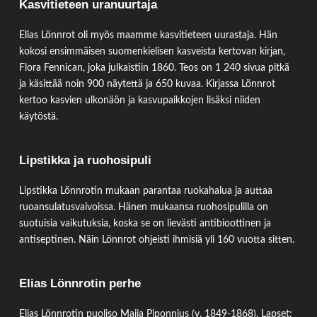
Kasvitieteen uranuurtaja
Elias Lönnrot oli myös maamme kasvitieteen uurastaja. Hän
kokosi ensimmäisen suomenkielisen kasveista kertovan kirjan,
Flora Fennican, joka julkaistiin 1860. Teos on 1 240 sivua pitkä
ja käsittää noin 900 näytettä ja 650 kuvaa. Kirjassa Lönnrot
kertoo kasvien ulkonäön ja kasvupaikkojen lisäksi niiden
käytöstä.
Lipstikka ja ruohosipuli
Lipstikka Lönnrotin mukaan parantaa ruokahalua ja auttaa
ruoansulatusvaivoissa. Hänen mukaansa ruohosipulilla on
suotuisia vaikutuksia, koska se on lievästi antibioottinen ja
antiseptinen. Näin Lönnrot ohjeisti ihmisiä yli 160 vuotta sitten.
Elias Lönnrotin perhe
Elias Lönnrotin puoliso Maija Piponnius (v. 1849-1868). Lapset: