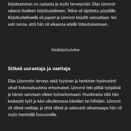
kirjoittaminen on raskasta ja myös terveysriski. Elias Lönnrot
rakensi itselleen kirjoitustelineen. Teline oli sijoitettu pöydälle.
Kirjoitustelineellä oli paperi ja Lönnrot kirjoitti seisoaltaan. Voi
vain sanoa, että hän oli aikaansa edellä toteutuksessaan.
Käsikirjoitusteline
Sitkeä uurastaja ja vaeltaja
Elias Lönnrotin terveys sekä fyysinen ja henkinen hyvinvointi
olivat kokonaisuutena erinomaiset. Lönnrot teki pitkiä työpäiviä
ja hänen sanotaan olleen työnarkomaani. Huolimatta siitä hän
keskeytti työt ja kävi ulkoilemassa kävellen tai hiihtäen. Lönnrot
oli sitkeä vaeltaja, ja yhtä sitkeä ja valtavasti aikaansaapa hän oli
myös henkisillä foorumeilla.