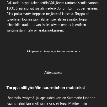
Paikkarin torppa rakennettiin Valkjärven rantamaisemiin vuonna
1800. Siinä asuivat räätäli Frederik Johon Lönnrot perheineen.
Elias-poika synty torppaan neljäntenä lapsena. Torppa on
tyypillinen lounaissuomalaisen pieneläjän asunto. Torpan
pihapiiriin kuuluu tuvan lisäksi aittarakennus ja entisen
vahtimestarin talo piharakennuksineen.
Alkuperäinen torppa ja kammarirakennus.
Aittarakennus
Torppa säilytetään suurmiehen muistoksi
Lönnrotin syntymä- ja lapsuuden koti on Sammatin luonnon
kaunis helmi. Ensin oli vanha osa, eli tupa. Myöhemmin