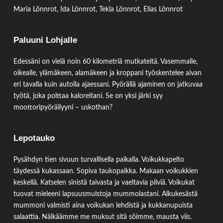
Maria Lönnrot, Ida Lönnrot, Tekla Lönnrot, Elias Lönnrot
Paluuni Lohjalle
Edessäni on vielä noin 60 kilometriä mutkateitä. Vasemmalle,
oikealle, ylämäkeen, alamäkeen ja kroppani työskentelee aivan
eri tavalla kuin autolla ajaessani. Pyörällä ajaminen on jatkuvaa
työtä, joka polttaa kaloreitani. Se on yksi järki syy
moottoripyöräilyyni – uskothan?
Lepotauko
Pysähdyn tien sivuun turvallisella paikalla. Voikukkapelto
täydessä kukassaan. Sopiva taukopaikka. Makaan voikukkien
keskellä. Katselen sinistä taivasta ja vaeltavia pilviä. Voikukat
tuovat mieleeni lapsuusmuistoja mummolastani. Alkukesästä
mummoni valmisti aina voikukan lehdistä ja kukkanupuista
salaattia. Nälkäämme me muksut sitä söimme, mausta viis.