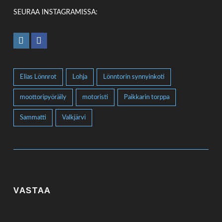
SEURAA INSTAGRAMISSA:
Elias Lönnrot
Lohja
Lönntorin synnyinkoti
moottoripyöräily
motoristi
Paikkarin torppa
Sammatti
Valkjärvi
VASTAA