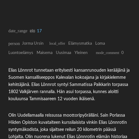
date_range
elo
17
person
Jorma Ursin
local_offer
Elämysmatka
Loma
Luontoelämys
Maisema
Uusimaa
Yleinen
mode_comment
0
Elias Lönnrot tunnetaan erityisesti kansanrunouden kerääjänä ja
Suomen kansalliseeppos Kalevalan kokoajana ja kirjakielemme
kehittäjänä. Elias Lönnrot syntyi Sammatissa Paikkarin torpassa
1802 Valkjärven rannalla. Hän asui torpassa, kunnes aloitti
kouluunsa Tammisaareen 12 vuoden ikäisenä.
Olin Uudellamaalla reissussa moottoripyörälläni. Sain Porlassa
Hiiden Opiston kuvataiteen kurssilaisista vinkin Elias Lönnrotin
syntymäkodista, joka sijaitsee reilun 20 kilometrin päässä
Lohjalta. Olin nuorena lukenut Elias Lönnrotin elämän historiaa