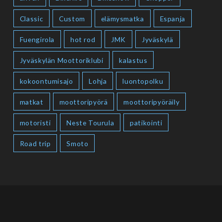
Classic
Custom
elämysmatka
Espanja
Fuengirola
hot rod
JMK
Jyväskylä
Jyväskylän Moottoriklubi
kalastus
kokoontumisajo
Lohja
luontopolku
matkat
moottoripyörä
moottoripyöräily
motoristi
Neste Tourula
patikointi
Road trip
Smoto