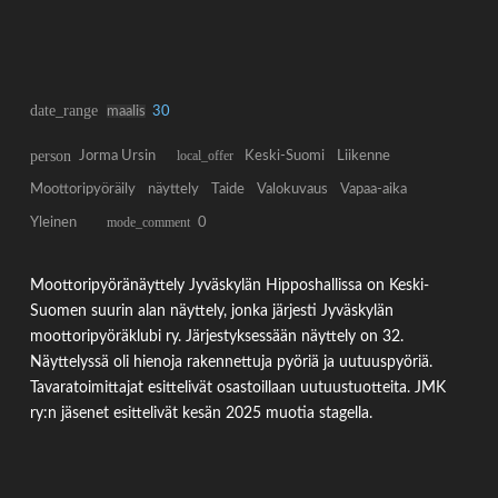
date_range
maalis
30
person
Jorma Ursin
local_offer
Keski-Suomi
Liikenne
Moottoripyöräily
näyttely
Taide
Valokuvaus
Vapaa-aika
Yleinen
mode_comment
0
Moottoripyöränäyttely Jyväskylän Hipposhallissa on Keski-
Suomen suurin alan näyttely, jonka järjesti Jyväskylän
moottoripyöräklubi ry. Järjestyksessään näyttely on 32.
Näyttelyssä oli hienoja rakennettuja pyöriä ja uutuuspyöriä.
Tavaratoimittajat esittelivät osastoillaan uutuustuotteita. JMK
ry:n jäsenet esittelivät kesän 2025 muotia stagella.