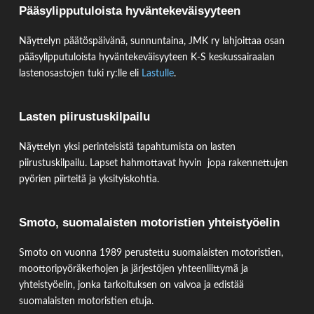
Pääsylipputuloista hyväntekeväisyyteen
Näyttelyn päätöspäivänä, sunnuntaina, JMK ry lahjoittaa osan
pääsylipputuloista hyväntekeväisyyteen K-S keskussairaalan
lastenosastojen tuki ry:lle eli
Lastulle
.
Lasten piirustuskilpailu
Näyttelyn yksi perinteisistä tapahtumista on lasten
piirustuskilpailu. Lapset hahmottavat hyvin jopa rakennettujen
pyörien piirteitä ja yksityiskohtia.
Smoto, suomalaisten motoristien yhteistyöelin
Smoto on vuonna 1989 perustettu suomalaisten motoristien,
moottoripyöräkerhojen ja järjestöjen yhteenliittymä ja
yhteistyöelin, jonka tarkoituksen on valvoa ja edistää
suomalaisten motoristien etuja.