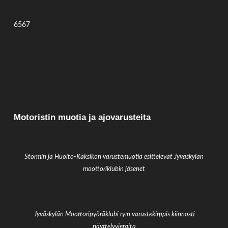
6567
Motoristin muotia ja ajovarusteita
Stormin ja Huolto-Kaksikon varustemuotia esittelevät Jyväskylän
moottoriklubin jäsenet
Jyväskylän Moottoripyöräklubi ry:n varustekirppis kiinnosti
näyttelyvieraita