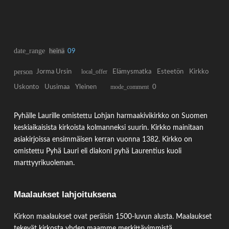
date_range
heinä
09
person
Jorma Ursin
local_offer
Elämysmatka
Esteetön
Kirkko
Uskonto
Uusimaa
Yleinen
mode_comment
0
Pyhälle Laurille omistettu Lohjan harmaakivikirkko on Suomen
keskiaikaisista kirkoista kolmanneksi suurin. Kirkko mainitaan
asiakirjoissa ensimmäisen kerran vuonna 1382. Kirkko on
omistettu Pyhä Lauri eli diakoni pyhä Laurentius kuoli
marttyyrikuoleman.
Maalaukset lahjoituksena
Kirkon maalaukset ovat peräisin 1500-luvun alusta. Maalaukset
tekevät kirkosta yhden maamme merkittävimmistä