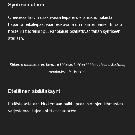
Syntinen ateria
Oheisessa holvin osakuvassa leipä ei ole länsisuomalaista
hapanta reikäleipää, vaan esikuvana on mannermainen hiivalla
nostettu tuorelimppu. Paholaiset osallistuvat tähän syntiseen
ateriaan.
Kirkon maalaukset on kerrottu kirjassa: Lohjan kirkko: rakennushistoria,
maalaukset ja sisustus.
Eteläinen sisäänkäynti
Etelästä astellaan kirkkomaan halki upeaa vanhojen lehmusten
varjostamaa kujaa kohti asehuonetta.