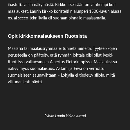
ihastuttavasta näkymästä. Kirkko itsessään on vanhempi kuin
maalaukset. Laurin kirkko koristeltiin alunperi 1500-luvun alussa
ns. al secco-tekniikalla eli suoraan pinnalle maalaamalla.
Opit kirkkomaalaukseen Ruotsista
Maalaria tai maalausryhmää ei tunneta nimeltä. Tyyliseikkojen
perusteella on päätelty, että ryhmän johtaja olisi ollut Keski-
Ruotsissa vaikuttaneen Albertus Pictorin opissa. Maalauksissa
näkyy myös suomalaisuus. Aatami ja Eeva on verhottu
suomalaiseen saunavihtaan – Lohjalla ei tiedetty silloin, miltä
viikunanlehti näytti.
Pyhän Laurin kirkon alttari