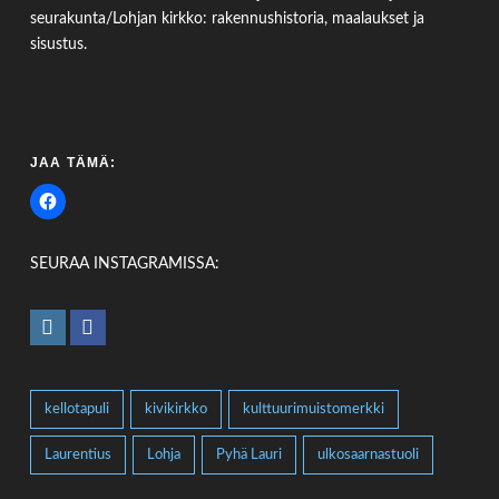
seurakunta/Lohjan kirkko: rakennushistoria, maalaukset ja
sisustus.
JAA TÄMÄ:
SEURAA INSTAGRAMISSA:
kellotapuli
kivikirkko
kulttuurimuistomerkki
Laurentius
Lohja
Pyhä Lauri
ulkosaarnastuoli