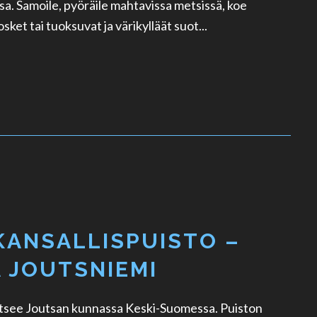
a. Samoile, pyöräile mahtavissa metsissä, koe
osket tai tuoksuvat ja värikylläät suot...
KANSALLISPUISTO –
A JOUTSNIEMI
aitsee Joutsan kunnassa Keski-Suomessa. Puiston