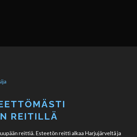
TEETTÖMÄSTI
N REITILLÄ
uupään reittiä. Esteetön reitti alkaa Harjujärveltä ja