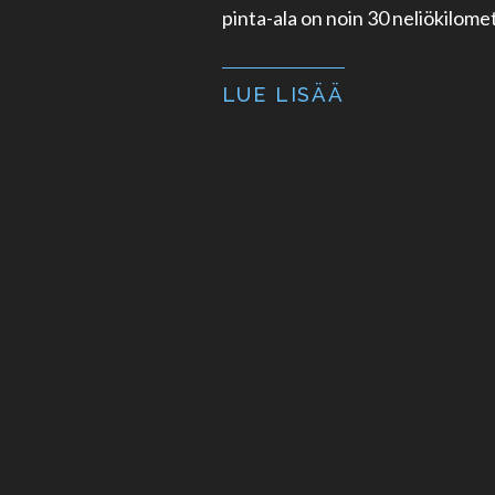
pinta-ala on noin 30 neliökilomet
LUE LISÄÄ