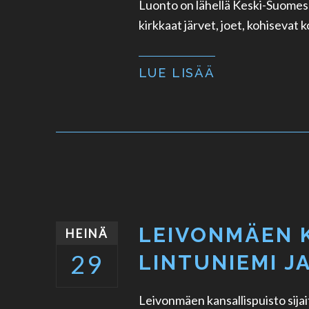
Luonto on lähellä Keski-Suomess
kirkkaat järvet, joet, kohisevat k
LUE LISÄÄ
LEIVONMÄEN 
HEINÄ
29
LINTUNIEMI J
Leivonmäen kansallispuisto sij