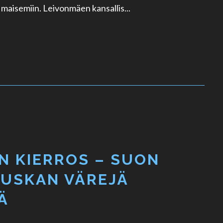
maisemiin. Leivonmäen kansallis...
N KIERROS – SUON
RUSKAN VÄREJÄ
Ä