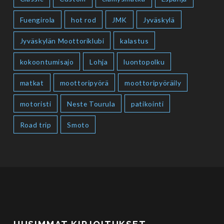
Fuengirola
hot rod
JMK
Jyväskylä
Jyväskylän Moottoriklubi
kalastus
kokoontumisajo
Lohja
luontopolku
matkat
moottoripyörä
moottoripyöräily
motoristi
Neste Tourula
patikointi
Road trip
Smoto