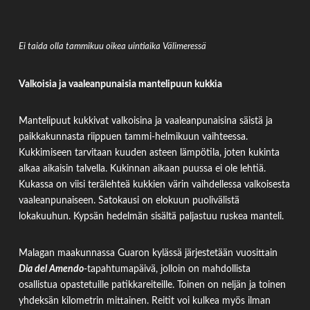
Ei taida olla tammikuu oikea uintiaika Välimeressä
Valkoisia ja vaaleanpunaisia mantelipuun kukkia
Mantelipuut kukkivat valkoisina ja vaaleanpunaisina säistä ja
paikkakunnasta riippuen tammi-helmikuun vaihteessa.
Kukkimiseen tarvitaan kuuden asteen lämpötila, joten kukinta
alkaa aikaisin talvella. Kukinnan aikaan puussa ei ole lehtiä.
Kukassa on viisi terälehteä kukkien värin vaihdellessa valkoisesta
vaaleanpunaiseen. Satokausi on elokuun puolivälistä
lokakuuhun. Kypsän hedelmän sisältä paljastuu ruskea manteli.
Malagan maakunnassa Guaron kylässä järjestetään vuosittain
Dia del Amendo
-tapahtumapäivä, jolloin on mahdollista
osallistua opastetuille patikkareiteille. Toinen on neljän ja toinen
yhdeksän kilometrin mittainen. Reitit voi kulkea myös ilman