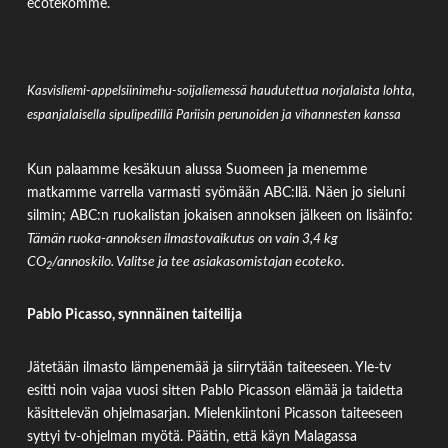
ecotekomme.
Kasvisliemi-appelsiinimehu-soijaliemessä haudutettua norjalaista lohta,
espanjalaisella sipulipedillä Pariisin perunoiden ja vihannesten kanssa
Kun palaamme kesäkuun alussa Suomeen ja menemme
matkamme varrella varmasti syömään ABC:llä. Näen jo sieluni
silmin; ABC:n ruokalistan jokaisen annoksen jälkeen on lisäinfo:
Tämän ruoka-annoksen ilmastovaikutus on vain 3,4 kg
CO
/annoskilo. Valitse ja tee asiakasomistajan ecoteko
.
2
Pablo Picasso, synnnäinen taiteilija
Jätetään ilmasto lämpenemää ja siirrytään taiteeseen. Yle-tv
esitti noin vajaa vuosi sitten Pablo Picasson elämää ja taidetta
käsittelevän ohjelmasarjan. Mielenkiintoni Picasson taiteeseen
syttyi tv-ohjelman myötä. Päätin, että käyn Malagassa