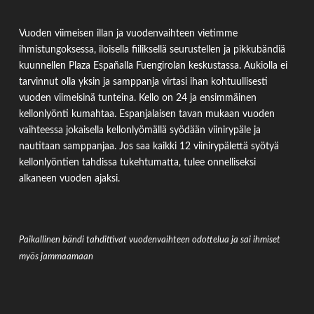
Vuoden viimeisen illan ja vuodenvaihteen vietimme
ihmistungoksessa, iloisella fiiliksellä seurustellen ja pikkubändiä
kuunnellen Plaza Españalla Fuengirolan keskustassa. Aukiolla ei
tarvinnut olla yksin ja samppanja virtasi ihan kohtuullisesti
vuoden viimeisinä tunteina. Kello on 24 ja ensimmäinen
kellonlyönti kumahtaa. Espanjalaisen tavan mukaan vuoden
vaihteessa jokaisella kellonlyömällä syödään viinirypäle ja
nautitaan samppanjaa. Jos saa kaikki 12 viinirypälettä syötyä
kellonlyöntien tahdissa tukehtumatta, tulee onnelliseksi
alkaneen vuoden ajaksi.
Paikallinen bändi tahdittivat vuodenvaihteen odottelua ja sai ihmiset
myös jammaamaan