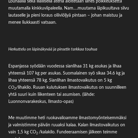
Lounaalla sekä illallisella ateria aloitetaan lähes poikkeuksetta
muutamalla kinkkuviipaleella. Nam….muutama läpikuultava siivu
lautaselle ja pieni loraus oliiviöljyä pintaan – johan maistuu ja
menee liukkaasti vatsaan.
Herkuttelu on läpinäkyvää ja pinsetin tarkkaa touhua
Espanjassa syödään vuodessa sianlihaa 31 kg asukas ja lihaa
yhteensä 107 kg per asukas. Suomalainen syö sikaa 34.6 kg ja
lihaa yhteensä 78 kg. Sianlihan ilmastovaikutus on 5 kg
CO
/
lihakilo. Ruuan kulutuksen ilmastovaikutus on suunnilleen
2
yhtä suuri kuin liikenteen tai asumisen. (lähde:
Luonnonvarakeskus, Ilmasto-opas)
Me muutimme heti ruokavalioamme ilmastomyönteisemmäksi
ja valmistimme päivän ruuaksi kalaa. Kalan ilmastovaikutus on
vain 1,5 kg CO
/kalakilo. Fundeeraamisen jälkeen teimme
2