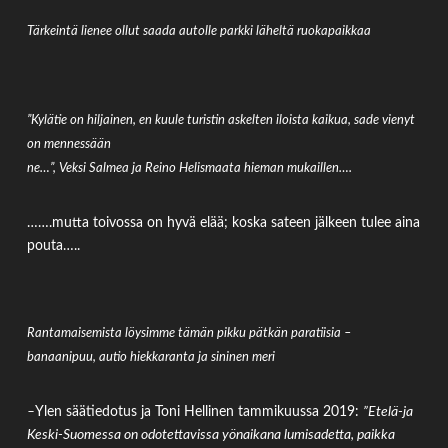
Tärkeintä lienee ollut saada autolle parkki läheltä ruokapaikkaa
”
Kylätie on hiljainen, en kuule turistin askelten iloista kaikua, sade vienyt
on mennessään
ne…”, Veksi Salmea ja Reino Helismaata hieman mukaillen….
…….mutta toivossa on hyvä elää; koska sateen jälkeen tulee aina
pouta…..
Rantamaisemista löysimme tämän pikku pätkän paratiisia –
banaanipuu, autio hiekkaranta ja sininen meri
–
Ylen säätiedotus ja Toni Hellinen tammikuussa 2019:
”Etelä-ja
Keski-Suomessa on odotettavissa yönaikana lumisadetta, paikka