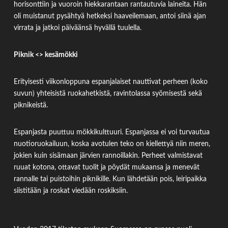
horisonttiin ja vuoroin hiekkarantaan rantautuvia laineita. Hän
oli muistanut pysähtyä hetkeksi haaveilemaan, antoi siinä ajan
virrata ja jatkoi päiväänsä hyvällä tuulella.
Piknik <> kesämökki
Erityisesti viikonloppuna espanjalaiset nauttivat perheen (koko
suvun) yhteisistä ruokahetkistä, ravintolassa syömisestä sekä
piknikeistä.
Espanjasta puuttuu mökkikulttuuri. Espanjassa ei voi turvautua
nuotioruokailuun, koska avotulen teko on kiellettyä niin meren,
jokien kuin sisämaan järvien rannoillakin. Perheet valmistavat
ruuat kotona, ottavat tuolit ja pöydät mukaansa ja menevät
rannalle tai puistoihin piknikille. Kun lähdetään pois, leiripaikka
siistitään ja roskat viedään roskiksiin.