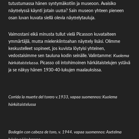
tutustumassa hänen syntymäkotiin ja museoon. Avaisiko
näyttelyssä käynti jotain uutta? Sain museon yhteen pieneen
osan luvan kuvata siellä olevia näyttelytauluja.
Vaimostani eikä minusta tullut vielä Picasson kuvataiteen
ymmärtäjiä, mutta mielenkiintoahan näyttely lisäsi. Olimme
keskustelleet sopineet, jos kuvista löytyisi yhteinen,
vedostaisimme sen tauluna kodin seinälle. Valintamme:
Kuolema
härkätaistelussa
. Picasso oli intohimoinen härkätaistelujen ystävä
ja se näkyy hänen 1930-40-lukujen maalauksissa.
Corrida la muerte del torero v.1933, vapaa suomennos: Kuolema
härkätaistelussa
Bodegón con cabeza de toro, v. 1944. vapaa suomennos: Asetelma