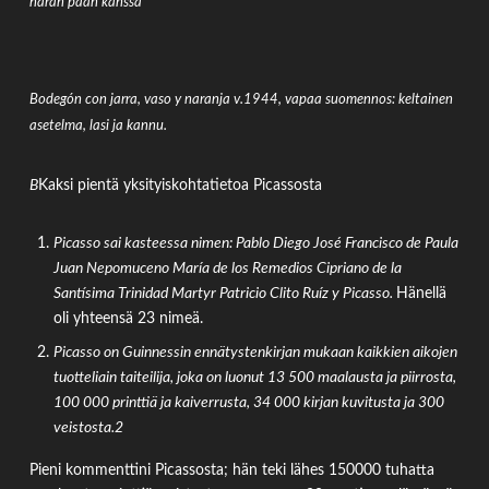
härän pään kanssa
Bodegón con jarra, vaso y naranja v.1944, vapaa suomennos: keltainen
asetelma, lasi ja kannu.
B
Kaksi pientä yksityiskohtatietoa Picassosta
Picasso sai kasteessa nimen: Pablo Diego José Francisco de Paula
Juan Nepomuceno María de los Remedios Cipriano de la
Santísima Trinidad Martyr Patricio Clito Ruíz y Picasso.
Hänellä
oli yhteensä 23 nimeä.
Picasso on Guinnessin ennätystenkirjan mukaan kaikkien aikojen
tuotteliain taiteilija, joka on luonut 13 500 maalausta ja piirrosta,
100 000 printtiä ja kaiverrusta, 34 000 kirjan kuvitusta ja 300
veistosta.2
Pieni kommenttini Picassosta; hän teki lähes 150000 tuhatta