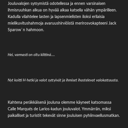
Jouluvalojen syttymistä odotellessa ja ennen varsinaisen
ihmisruuhkan alkua on hyvää aikaa katsella vähän ympärilleen.
Kadulla vilahtelee lasten ja lapsenmielisten iloksi erilaisia
mielikuvitushahmoja avaruushirviöistä merirosvokapteeni Jack
Sparow`n hahmoon.
Hei, varmasti on oltu kilttinä….
Nyt koitti H-hetki ja valot syttyivät ja ihmiset ihastelevat valokattausta.
Kahtena peräkkäisenä jouluna olemme käyneet katsomassa
Calle Marqués de Larios-kadun jouluvalot. Ymmärrän, miksi
paikalliset ja turistit tekevät sinne jouluisen pyhiinvaellusmatkan.