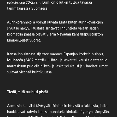
paikoin jopa 20-25 cm.
Lumi on ollutkin tuttua tavaraa
tammikuisessa Suomessa.
Aurinkorannikolla voinut kuvata lunta kuten aurinkovarjojen
sivuitse näkyy. Taustalla siintävät linnuntietä vajaan sadan
kilometrin päässä olevat
Sierra Nevadan
kansallispuistoiston
lumipeitteiset vuoret.
Kansallispuistossa sijaitsee manner-Espanjan korkein huippu,
Mulhacén
(3482 metriä). Hiihto- ja laskettelukausi aloitetaan jo
marraskuun puolella hiihto- ja laskettelukausi ja viimeiset lumet
sulavat yleensä huhtikuussa.
Tiedä, mitä suuhusi pistät
Aamuisin kahvilat täyttyvät töihin kiirehtivistä asiakkaista, jotka
haukkaavat kahvin kanssa punaisella kinkulla täytetyn sämpylän.