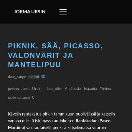
JORMA URSIN
PIKNIK, SÄÄ, PICASSO,
VALONVÄRIT JA
MANTELIPUU
date_range
tammi
30
person
Jorma Ursin
local_offer
Andalusia
Espanja
Yleinen
mode_comment
0
Kävelin rantakatua pitkin tammikuun puolivälissä ja katselin
vanhaa miestä istumassa aurinkoisen
Rantakadun
(
Paseo
Martimo
) valurautaisella penkillä katselemassa vuoroin