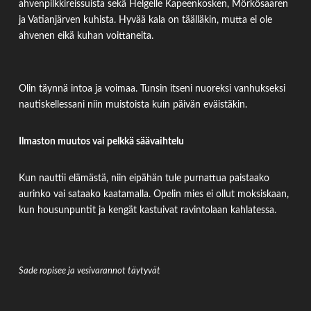
ahvenpilkkireissuista sekä Helgelle Kapeenkosken, Mörkösaaren
ja Vatianjärven kuhista. Hyvää kala on täälläkin, mutta ei ole
ahvenen eikä kuhan voittaneita.
Olin täynnä intoa ja voimaa. Tunsin itseni nuoreksi vanhukseksi
nautiskellessani niin muistoista kuin päivän eväistäkin.
Ilmaston muutos vai pelkkä säävaihtelu
Kun nauttii elämästä, niin eipähän tule purnattua paistaako
aurinko vai sataako kaatamalla. Opelin mies ei ollut moksiskaan,
kun housunpuntit ja kengät kastuivat ravintolaan kahlatessa.
Sade ropisee ja vesivarannot täytyvät