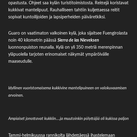
opastusta. Ohjeet saa kylän turistitoimistosta. Reittejä koristavat
kukkivat mantelipuut. Rauhalliseen tahtiin kuljettaessa reitit
sopivat kuntoilijoiden ja lapsiperheiden päiväretkiksi.
Guaro on vaatimaton valkoinen kylä, joka sijaitsee Fuengirolasta
noin 40 kilometrin päässä
Sierra de las Nieveksen
luonnonpuiston reunalla. Kylä on yli 350 metriä merenpinnan
yläpuolella tarjoten erinomaiset näkymät ympäröivälle
maaseudulle.
Idyllinen vuoristomaisema kukkivine mantelipuineen on valokuvaamisen
arvoinen.
Ampiaiset jonottavat kukkiin….ja muutoinkin pölyttäjiä oli kukissa paljon
Tammi-helmikuussa rannikolta lähdettäessä ihastelemaan