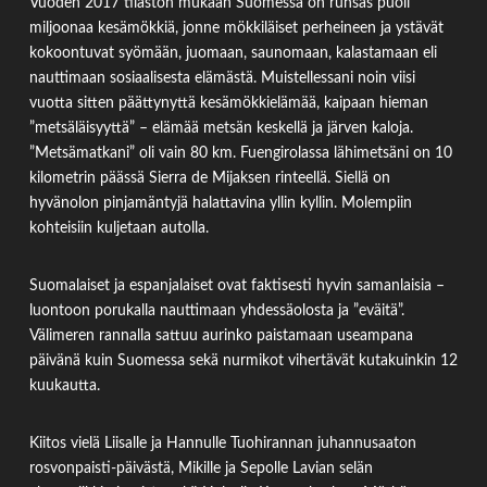
Vuoden 2017 tilaston mukaan Suomessa on runsas puoli
miljoonaa kesämökkiä, jonne mökkiläiset perheineen ja ystävät
kokoontuvat syömään, juomaan, saunomaan, kalastamaan eli
nauttimaan sosiaalisesta elämästä. Muistellessani noin viisi
vuotta sitten päättynyttä kesämökkielämää, kaipaan hieman
”metsäläisyyttä” – elämää metsän keskellä ja järven kaloja.
”Metsämatkani” oli vain 80 km. Fuengirolassa lähimetsäni on 10
kilometrin päässä Sierra de Mijaksen rinteellä. Siellä on
hyvänolon pinjamäntyjä halattavina yllin kyllin. Molempiin
kohteisiin kuljetaan autolla.
Suomalaiset ja espanjalaiset ovat faktisesti hyvin samanlaisia –
luontoon porukalla nauttimaan yhdessäolosta ja ”eväitä”.
Välimeren rannalla sattuu aurinko paistamaan useampana
päivänä kuin Suomessa sekä nurmikot vihertävät kutakuinkin 12
kuukautta.
Kiitos vielä Liisalle ja Hannulle Tuohirannan juhannusaaton
rosvonpaisti-päivästä, Mikille ja Sepolle Lavian selän