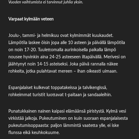
Vuoden vaihtumista ei tarvinnut juhlia yksin.
Varpaat kylmään veteen
Joulu-, tammi- ja helmikuu ovat kylmimmät kuukaudet.
Lämpötila laskee öisin jopa alle 10 asteen ja päivällä lämpötila
on noin 17-20. Tuulettomalla aurinkoisella paikalla lämpö
nousee hyvinkin aina 24-25 asteeseen iltapäivällä. Merivesi on
jäähtynyt noin 14-15 asteiseksi. Joka päivä rannalla näkee
rohkeita, jotka pulahtavat mereen – ihan oikeasti uimaan.
Espanjalaiset kulkevat toppatakeissa ja talvikengissä,
rohkeimmat turistit luottavat t-paitaan ja sandaaleihin.
Punatukkainen nainen kaipasi elämäänsä piristystä. Kylmä vesi
virkistää jalkoja. Pukeutuminen on kuin suoraan espanjalaisesta
pukeutumisoppaasta: paljon lämmintä vaatetta ylle, ei iske
flunssa eikä keuhkokuume.