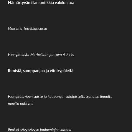
Hämärtyvän illan uniikkia valoloistoa
Maisema Torreblancassa
Fuengirolasta Marbellaan johtava A 7 tie.
Ihmisiä, samppanjaa ja viinirypäleitä
Fuengirola-joen suisto ja kaupungin valoloistetta Sohailin linnalta
mäeltä nähtynä
Ihmiset sävy sävyyn jouluvalojen kanssa