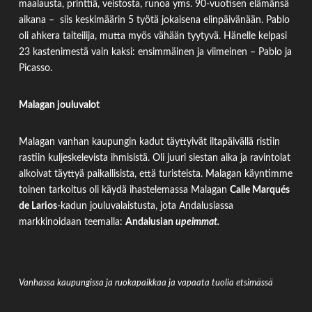
maalausta, printtiä, veistosta, runoa yms. 90-vuotisen elämänsä
aikana – siis keskimäärin 5 työtä jokaisena elinpäivänään. Pablo
oli ahkera taiteilija, mutta myös vähään tyytyvä. Hänelle kelpasi
23 kastenimestä vain kaksi: ensimmäinen ja viimeinen – Pablo ja
Picasso.
Malagan jouluvalot
Malagan vanhan kaupungin kadut täyttyivät iltapäivällä ristiin
rastiin kuljeskelevista ihmisistä. Oli juuri siestan aika ja ravintolat
alkoivat täyttyä paikallisista, että turisteista. Malagan käyntimme
toinen tarkoitus oli käydä ihastelemassa Malagan
Calle Marqués
de Larios
-kadun jouluvalaistusta, jota Andalusiassa
markkinoidaan teemalla:
Andalusian
upeimmat.
Vanhassa kaupungissa ja ruokapaikkaa ja vapaata tuolia etsimässä