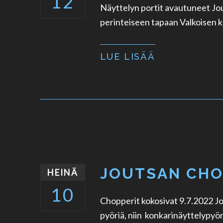
12
Näyttelyn portit avautuneet Jo
perinteiseen tapaan Valkoisen ka
LUE LISÄÄ
JOUTSAN CHO
HEINÄ
10
Chopperit kokosivat 9.7.2022 Jo
pyöriä, niin konkarinäyttelypyö