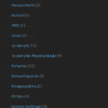
Hevosurheilu
(2)
hotrod
(6)
JMK
(5)
Joulu
(3)
Jyväskylä
(13)
Jyväskylän Moottoriklubi
(9)
Kalastus
(10)
Kansallispuisto
(3)
Kauppapaikka
(2)
Kirkko
(4)
kustom-kulttuuri
(3)