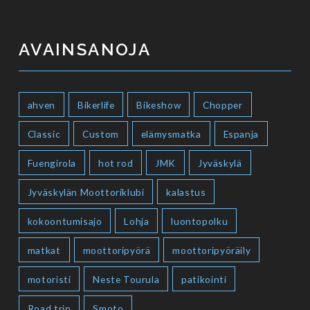
AVAINSANOJA
ahven
Bikerlife
Bikeshow
Chopper
Classic
Custom
elämysmatka
Espanja
Fuengirola
hot rod
JMK
Jyväskylä
Jyväskylän Moottoriklubi
kalastus
kokoontumisajo
Lohja
luontopolku
matkat
moottoripyörä
moottoripyöräily
motoristi
Neste Tourula
patikointi
Road trip
Smoto