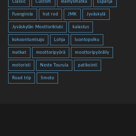
Classic
Custom
elämysmatka
Espanja
Fuengirola
hot rod
JMK
Jyväskylä
Jyväskylän Moottoriklubi
kalastus
kokoontumisajo
Lohja
luontopolku
matkat
moottoripyörä
moottoripyöräily
motoristi
Neste Tourula
patikointi
Road trip
Smoto