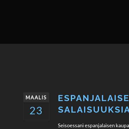
ESPANJALAIS
MAALIS
23
SALAISUUKSI
Seisoessani espanjalaisen kaupan