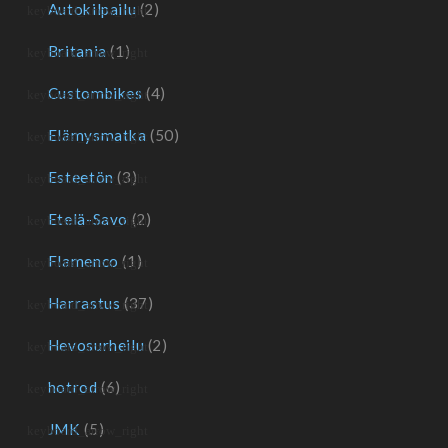
Autokilpailu
(2)
Britania
(1)
Custombikes
(4)
Elämysmatka
(50)
Esteetön
(3)
Etelä-Savo
(2)
Flamenco
(1)
Harrastus
(37)
Hevosurheilu
(2)
hotrod
(6)
JMK
(5)