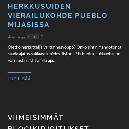
HERKKUSUIDEN
VIERAILUKOHDE PUEBLO
MIJASISSA
date_range
marras
14
Oletko herkuttelija vai tunnesyöppö? Onko sinun mahdotonta
saada ajatus suklaasta mielestäsi pois? Ei huolta, suklaanhimon
voi nitistää ryhtymällä aja...
LUE LISÄÄ
VIIMEISIMMÄT
BLOGIKIRJOITUKSET