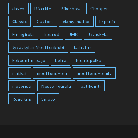
ahven
Bikerlife
Bikeshow
Chopper
Classic
Custom
elämysmatka
Espanja
Fuengirola
hot rod
JMK
Jyväskylä
Jyväskylän Moottoriklubi
kalastus
kokoontumisajo
Lohja
luontopolku
matkat
moottoripyörä
moottoripyöräily
motoristi
Neste Tourula
patikointi
Road trip
Smoto