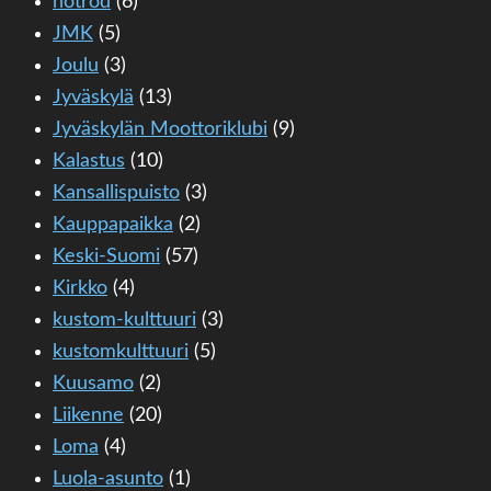
hotrod
(6)
JMK
(5)
Joulu
(3)
Jyväskylä
(13)
Jyväskylän Moottoriklubi
(9)
Kalastus
(10)
Kansallispuisto
(3)
Kauppapaikka
(2)
Keski-Suomi
(57)
Kirkko
(4)
kustom-kulttuuri
(3)
kustomkulttuuri
(5)
Kuusamo
(2)
Liikenne
(20)
Loma
(4)
Luola-asunto
(1)