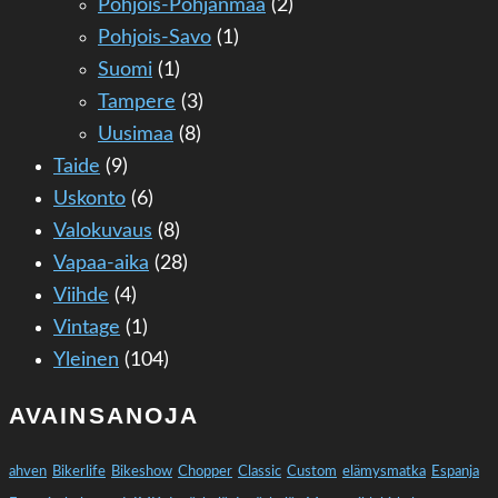
Pohjois-Pohjanmaa
(2)
Pohjois-Savo
(1)
Suomi
(1)
Tampere
(3)
Uusimaa
(8)
Taide
(9)
Uskonto
(6)
Valokuvaus
(8)
Vapaa-aika
(28)
Viihde
(4)
Vintage
(1)
Yleinen
(104)
AVAINSANOJA
ahven
Bikerlife
Bikeshow
Chopper
Classic
Custom
elämysmatka
Espanja