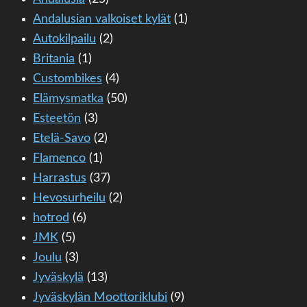
Andalusian valkoiset kylät
(1)
Autokilpailu
(2)
Britania
(1)
Custombikes
(4)
Elämysmatka
(50)
Esteetön
(3)
Etelä-Savo
(2)
Flamenco
(1)
Harrastus
(37)
Hevosurheilu
(2)
hotrod
(6)
JMK
(5)
Joulu
(3)
Jyväskylä
(13)
Jyväskylän Moottoriklubi
(9)