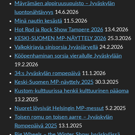
Mäyrämäen alppiruusupuisto – Jyväskylän
luontonähtävyys
14.6.2026
Minä nautin kesästä
11.5.2026
Hot Rod ja Rock Show Tampere 2026
13.4.2026
KESKI-SUOMEN MP-NÄYTTELY 2026
25.3.2026
Valkokirjavia sinisorsia Jyväsjärvellä
24.2.2026
Kööpenhaminan sorsia vierailulle Jyväskylään
19.2.2026
34:s Jyväskylän rompepäivä
11.1.2026
Keski-Suomen MP-näyttely 2025
30.3.2025
Kustom-kulttuurissa henkii kulttuurinen pääoma
13.2.2025
Nuoret löysivät Helsingin MP-messut
5.2.2025
Toisen romu on toisen aarre – Jyväskylän
Rompepäivä 2025
13.1.2025
Big Wheels – the Winter Show Jyväskylässä