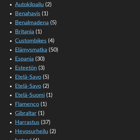
Autokilpailu
(2)
Benahavis
(1)
Benalmadena
(5)
Britania
(1)
Custombikes
(4)
Elämysmatka
(50)
Espanja
(30)
Esteetön
(3)
Etelä-Savo
(5)
Etelä-Savo
(2)
Etelä-Suomi
(1)
Flamenco
(1)
Gibraltar
(1)
Harrastus
(37)
Hevosurheilu
(2)