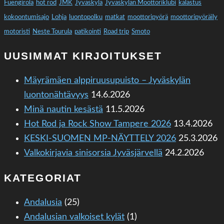
Fuengirola
hot rod
JMK
Jyväskylä
Jyväskylän Moottoriklubi
kalastus
kokoontumisajo
Lohja
luontopolku
matkat
moottoripyörä
moottoripyöräily
motoristi
Neste Tourula
patikointi
Road trip
Smoto
UUSIMMAT KIRJOITUKSET
Mäyrämäen alppiruusupuisto – Jyväskylän
luontonähtävyys
14.6.2026
Minä nautin kesästä
11.5.2026
Hot Rod ja Rock Show Tampere 2026
13.4.2026
KESKI-SUOMEN MP-NÄYTTELY 2026
25.3.2026
Valkokirjavia sinisorsia Jyväsjärvellä
24.2.2026
KATEGORIAT
Andalusia
(25)
Andalusian valkoiset kylät
(1)