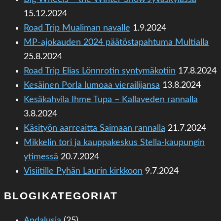
15.12.2024
Road Trip Mualiman navalle
1.9.2024
MP-ajokauden 2024 päätöstapahtuma Multialla
25.8.2024
Road Trip Elias Lönnrotin syntymäkotiin
17.8.2024
Kesäinen Porla lumoaa vierailijansa
13.8.2024
Kesäkahvila Ihme Tupa – Kallaveden rannalla
3.8.2024
Käsityön aarreaitta Saimaan rannalla
21.7.2024
Mikkelin tori ja kauppakeskus Stella-kaupungin
ytimessä
20.7.2024
Visiitille Pyhän Laurin kirkkoon
9.7.2024
BLOGIKATEGORIAT
Andalusia
(25)