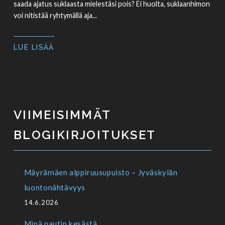
saada ajatus suklaasta mielestäsi pois? Ei huolta, suklaanhimon
voi nitistää ryhtymällä aja...
LUE LISÄÄ
VIIMEISIMMÄT
BLOGIKIRJOITUKSET
Mäyrämäen alppiruusupuisto – Jyväskylän
luontonähtävyys
14.6.2026
Minä nautin kesästä