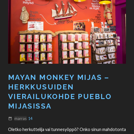
MAYAN MONKEY MIJAS –
HERKKUSUIDEN
VIERAILUKOHDE PUEBLO
MIJASISSA
marras
14
date_range
Oletko herkuttelija vai tunnesyöppö? Onko sinun mahdotonta