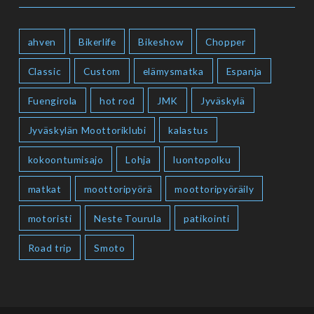
ahven
Bikerlife
Bikeshow
Chopper
Classic
Custom
elämysmatka
Espanja
Fuengirola
hot rod
JMK
Jyväskylä
Jyväskylän Moottoriklubi
kalastus
kokoontumisajo
Lohja
luontopolku
matkat
moottoripyörä
moottoripyöräily
motoristi
Neste Tourula
patikointi
Road trip
Smoto