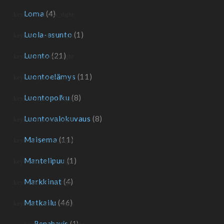
Loma
(4)
Luola-asunto
(1)
Luonto
(21)
Luontoelämys
(11)
Luontopolku
(8)
Luontovalokuvaus
(8)
Maisema
(11)
Mantelipuu
(1)
Markkinat
(4)
Matkailu
(46)
Benahavis
(1)