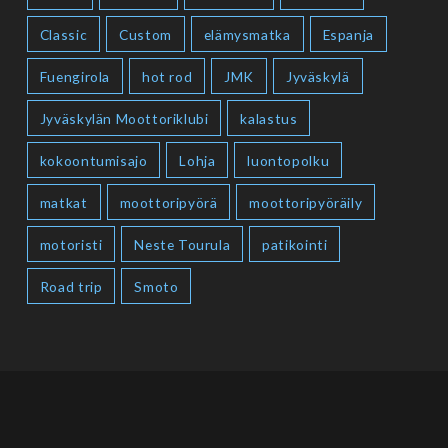
Classic
Custom
elämysmatka
Espanja
Fuengirola
hot rod
JMK
Jyväskylä
Jyväskylän Moottoriklubi
kalastus
kokoontumisajo
Lohja
luontopolku
matkat
moottoripyörä
moottoripyöräily
motoristi
Neste Tourula
patikointi
Road trip
Smoto