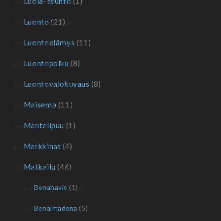
Luola-asunto
(1)
Luonto
(21)
Luontoelämys
(11)
Luontopolku
(8)
Luontovalokuvaus
(8)
Maisema
(11)
Mantelipuu
(1)
Markkinat
(4)
Matkailu
(46)
Benahavis
(1)
Benalmadena
(5)