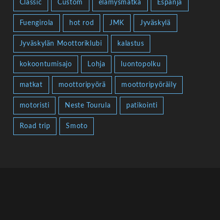
Classic
Custom
elämysmatka
Espanja
Fuengirola
hot rod
JMK
Jyväskylä
Jyväskylän Moottoriklubi
kalastus
kokoontumisajo
Lohja
luontopolku
matkat
moottoripyörä
moottoripyöräily
motoristi
Neste Tourula
patikointi
Road trip
Smoto