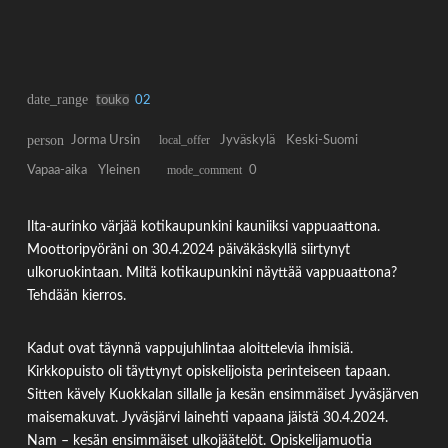
date_range
touko
02
person
Jorma Ursin
local_offer
Jyväskylä
Keski-Suomi
Vapaa-aika
Yleinen
mode_comment
0
Ilta-aurinko värjää kotikaupunkini kauniiksi vappuaattona.
Moottoripyöräni on 30.4.2024 päiväkäskyllä siirtynyt
ulkoruokintaan. Miltä kotikaupunkini näyttää vappuaattona?
Tehdään kierros.
Kadut ovat täynnä vappujuhlintaa aloittelevia ihmisiä.
Kirkkopuisto oli täyttynyt opiskelijoista perinteiseen tapaan.
Sitten kävely Kuokkalan sillalle ja kesän ensimmäiset Jyväsjärven
maisemakuvat. Jyväsjärvi lainehti vapaana jäistä 30.4.2024.
Nam – kesän ensimmäiset ulkojäätelöt. Opiskelijamuotia