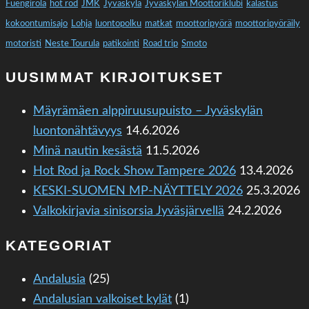
Fuengirola
hot rod
JMK
Jyväskylä
Jyväskylän Moottoriklubi
kalastus
kokoontumisajo
Lohja
luontopolku
matkat
moottoripyörä
moottoripyöräily
motoristi
Neste Tourula
patikointi
Road trip
Smoto
UUSIMMAT KIRJOITUKSET
Mäyrämäen alppiruusupuisto – Jyväskylän
luontonähtävyys
14.6.2026
Minä nautin kesästä
11.5.2026
Hot Rod ja Rock Show Tampere 2026
13.4.2026
KESKI-SUOMEN MP-NÄYTTELY 2026
25.3.2026
Valkokirjavia sinisorsia Jyväsjärvellä
24.2.2026
KATEGORIAT
Andalusia
(25)
Andalusian valkoiset kylät
(1)