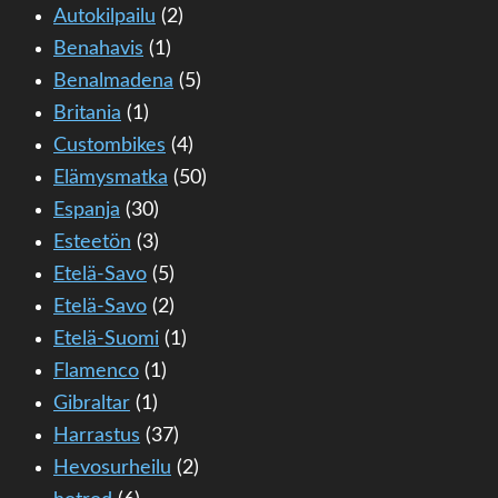
Autokilpailu
(2)
Benahavis
(1)
Benalmadena
(5)
Britania
(1)
Custombikes
(4)
Elämysmatka
(50)
Espanja
(30)
Esteetön
(3)
Etelä-Savo
(5)
Etelä-Savo
(2)
Etelä-Suomi
(1)
Flamenco
(1)
Gibraltar
(1)
Harrastus
(37)
Hevosurheilu
(2)