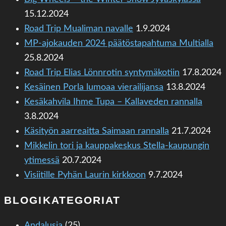
15.12.2024
Road Trip Mualiman navalle
1.9.2024
MP-ajokauden 2024 päätöstapahtuma Multialla
25.8.2024
Road Trip Elias Lönnrotin syntymäkotiin
17.8.2024
Kesäinen Porla lumoaa vierailijansa
13.8.2024
Kesäkahvila Ihme Tupa – Kallaveden rannalla
3.8.2024
Käsityön aarreaitta Saimaan rannalla
21.7.2024
Mikkelin tori ja kauppakeskus Stella-kaupungin
ytimessä
20.7.2024
Visiitille Pyhän Laurin kirkkoon
9.7.2024
BLOGIKATEGORIAT
Andalusia
(25)