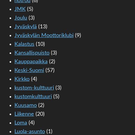
hotrod
(6)
JMK
(5)
Joulu
(3)
Jyväskylä
(13)
Jyväskylän Moottoriklubi
(9)
Kalastus
(10)
Kansallispuisto
(3)
Kauppapaikka
(2)
Keski-Suomi
(57)
Kirkko
(4)
kustom-kulttuuri
(3)
kustomkulttuuri
(5)
Kuusamo
(2)
Liikenne
(20)
Loma
(4)
Luola-asunto
(1)