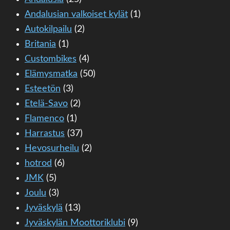
Andalusian valkoiset kylät
(1)
Autokilpailu
(2)
Britania
(1)
Custombikes
(4)
Elämysmatka
(50)
Esteetön
(3)
Etelä-Savo
(2)
Flamenco
(1)
Harrastus
(37)
Hevosurheilu
(2)
hotrod
(6)
JMK
(5)
Joulu
(3)
Jyväskylä
(13)
Jyväskylän Moottoriklubi
(9)