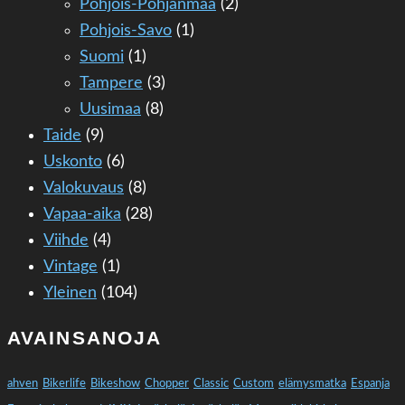
Pohjois-Pohjanmaa
(2)
Pohjois-Savo
(1)
Suomi
(1)
Tampere
(3)
Uusimaa
(8)
Taide
(9)
Uskonto
(6)
Valokuvaus
(8)
Vapaa-aika
(28)
Viihde
(4)
Vintage
(1)
Yleinen
(104)
AVAINSANOJA
ahven
Bikerlife
Bikeshow
Chopper
Classic
Custom
elämysmatka
Espanja