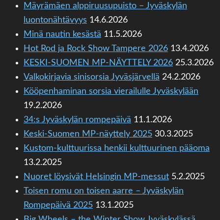
Mäyrämäen alppiruusupuisto – Jyväskylän
luontonähtävyys
14.6.2026
Minä nautin kesästä
11.5.2026
Hot Rod ja Rock Show Tampere 2026
13.4.2026
KESKI-SUOMEN MP-NÄYTTELY 2026
25.3.2026
Valkokirjavia sinisorsia Jyväsjärvellä
24.2.2026
Kööpenhaminan sorsia vierailulle Jyväskylään
19.2.2026
34:s Jyväskylän rompepäivä
11.1.2026
Keski-Suomen MP-näyttely 2025
30.3.2025
Kustom-kulttuurissa henkii kulttuurinen pääoma
13.2.2025
Nuoret löysivät Helsingin MP-messut
5.2.2025
Toisen romu on toisen aarre – Jyväskylän
Rompepäivä 2025
13.1.2025
Big Wheels – the Winter Show Jyväskylässä