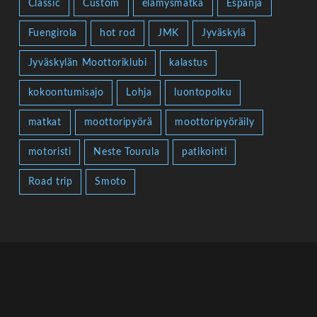
Classic
Custom
elämysmatka
Espanja
Fuengirola
hot rod
JMK
Jyväskylä
Jyväskylän Moottoriklubi
kalastus
kokoontumisajo
Lohja
luontopolku
matkat
moottoripyörä
moottoripyöräily
motoristi
Neste Tourula
patikointi
Road trip
Smoto