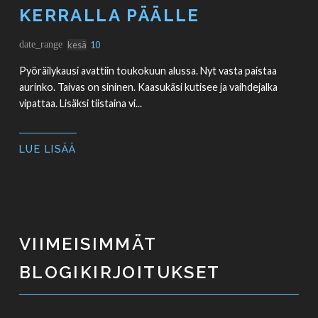
KERRALLA PÄÄLLE
date_range
kesä
10
Pyöräilykausi avattiin toukokuun alussa. Nyt vasta paistaa
aurinko. Taivas on sininen. Kaasukäsi kutisee ja vaihdejalka
vipattaa. Lisäksi tiistaina vi...
LUE LISÄÄ
VIIMEISIMMÄT
BLOGIKIRJOITUKSET