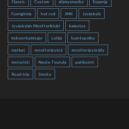
Classic
Custom
elämysmatka
Espanja
Fuengirola
hot rod
JMK
Jyväskylä
Jyväskylän Moottoriklubi
kalastus
kokoontumisajo
Lohja
luontopolku
matkat
moottoripyörä
moottoripyöräily
motoristi
Neste Tourula
patikointi
Road trip
Smoto