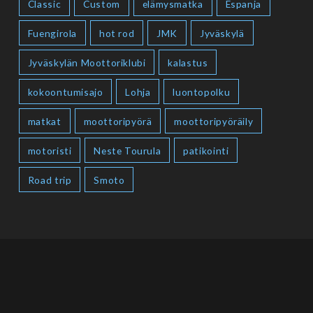
Classic
Custom
elämysmatka
Espanja
Fuengirola
hot rod
JMK
Jyväskylä
Jyväskylän Moottoriklubi
kalastus
kokoontumisajo
Lohja
luontopolku
matkat
moottoripyörä
moottoripyöräily
motoristi
Neste Tourula
patikointi
Road trip
Smoto