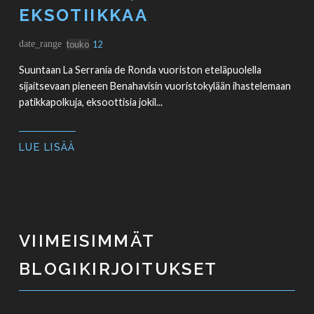
EKSOTIIKKAA
date_range
touko
12
Suuntaan La Serranía de Ronda vuoriston eteläpuolella
sijaitsevaan pieneen Benahavísin vuoristokylään ihastelemaan
patikkapolkuja, eksoottisia jokil...
LUE LISÄÄ
VIIMEISIMMÄT
BLOGIKIRJOITUKSET