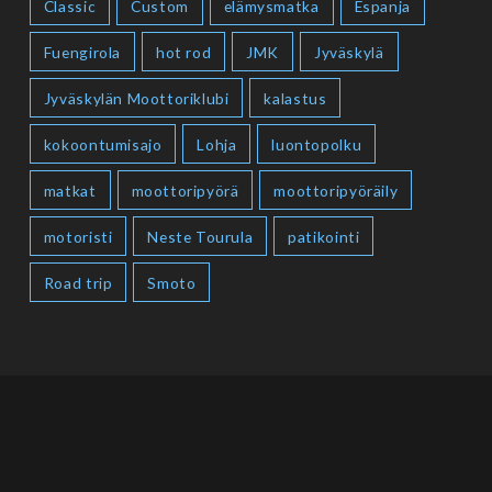
Classic
Custom
elämysmatka
Espanja
Fuengirola
hot rod
JMK
Jyväskylä
Jyväskylän Moottoriklubi
kalastus
kokoontumisajo
Lohja
luontopolku
matkat
moottoripyörä
moottoripyöräily
motoristi
Neste Tourula
patikointi
Road trip
Smoto