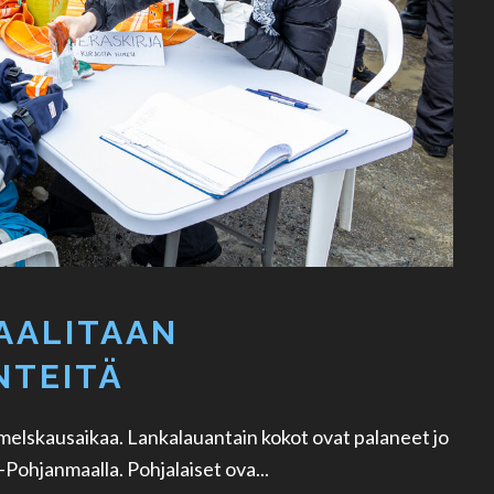
AALITAAN
NTEITÄ
n melskausaikaa. Lankalauantain kokot ovat palaneet jo
-Pohjanmaalla. Pohjalaiset ova...