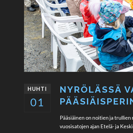
NYRÖLÄSSÄ V
HUHTI
01
PÄÄSIÄISPERI
Pääsiäinen on noitien ja trullie
vuosisatojen ajan Etelä- ja Keski