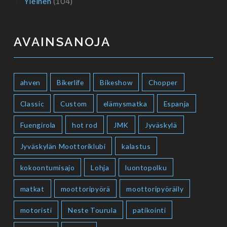
Yleinen
(104)
AVAINSANOJA
ahven
Bikerlife
Bikeshow
Chopper
Classic
Custom
elämysmatka
Espanja
Fuengirola
hot rod
JMK
Jyväskylä
Jyväskylän Moottoriklubi
kalastus
kokoontumisajo
Lohja
luontopolku
matkat
moottoripyörä
moottoripyöräily
motoristi
Neste Tourula
patikointi