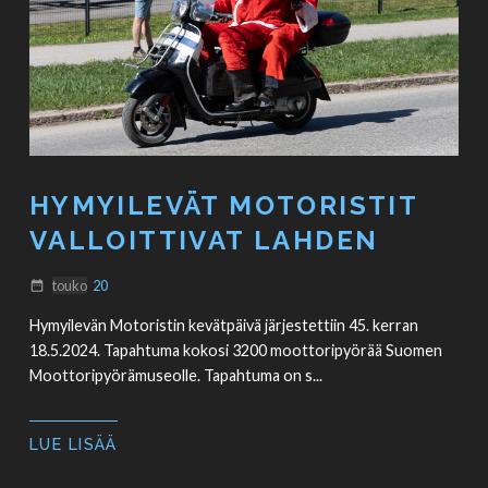
HYMYILEVÄT MOTORISTIT
VALLOITTIVAT LAHDEN
touko
20
date_range
Hymyilevän Motoristin kevätpäivä järjestettiin 45. kerran
18.5.2024. Tapahtuma kokosi 3200 moottoripyörää Suomen
Moottoripyörämuseolle. Tapahtuma on s...
LUE LISÄÄ