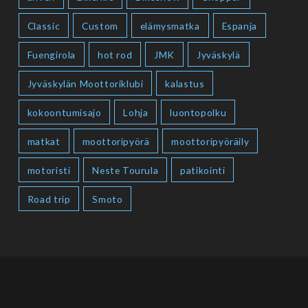
Classic
Custom
elämysmatka
Espanja
Fuengirola
hot rod
JMK
Jyväskylä
Jyväskylän Moottoriklubi
kalastus
kokoontumisajo
Lohja
luontopolku
matkat
moottoripyörä
moottoripyöräily
motoristi
Neste Tourula
patikointi
Road trip
Smoto