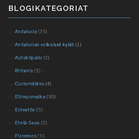
BLOGIKATEGORIAT
Andalusia
(25)
Andalusian valkoiset kylät
(1)
Autokilpailu
(2)
Britania
(1)
Custombikes
(4)
Elämysmatka
(50)
Esteetön
(3)
Etelä-Savo
(2)
Flamenco
(1)