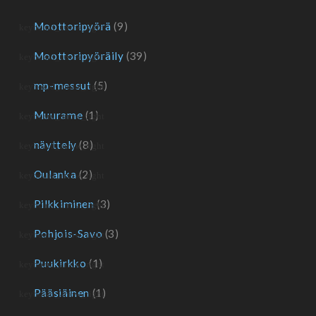
Moottoripyörä
(9)
Moottoripyöräily
(39)
mp-messut
(5)
Muurame
(1)
näyttely
(8)
Oulanka
(2)
Pilkkiminen
(3)
Pohjois-Savo
(3)
Puukirkko
(1)
Pääsiäinen
(1)