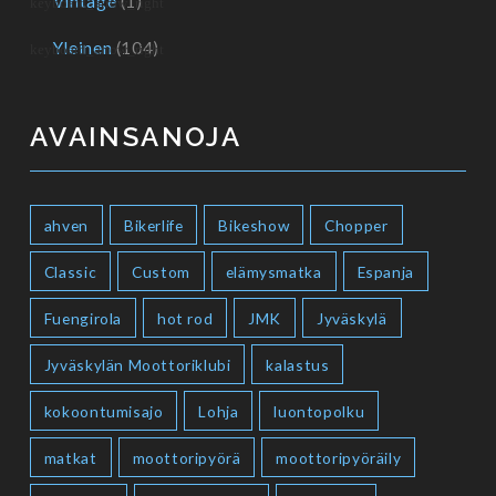
Vintage
(1)
Yleinen
(104)
AVAINSANOJA
ahven
Bikerlife
Bikeshow
Chopper
Classic
Custom
elämysmatka
Espanja
Fuengirola
hot rod
JMK
Jyväskylä
Jyväskylän Moottoriklubi
kalastus
kokoontumisajo
Lohja
luontopolku
matkat
moottoripyörä
moottoripyöräily