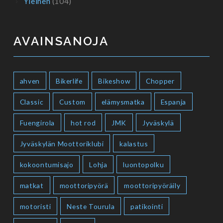
Yleinen
(104)
AVAINSANOJA
ahven
Bikerlife
Bikeshow
Chopper
Classic
Custom
elämysmatka
Espanja
Fuengirola
hot rod
JMK
Jyväskylä
Jyväskylän Moottoriklubi
kalastus
kokoontumisajo
Lohja
luontopolku
matkat
moottoripyörä
moottoripyöräily
motoristi
Neste Tourula
patikointi