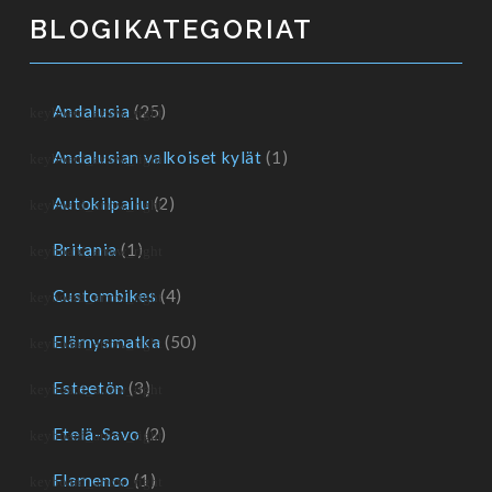
BLOGIKATEGORIAT
Andalusia
(25)
Andalusian valkoiset kylät
(1)
Autokilpailu
(2)
Britania
(1)
Custombikes
(4)
Elämysmatka
(50)
Esteetön
(3)
Etelä-Savo
(2)
Flamenco
(1)