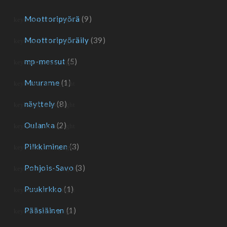
Moottoripyörä
(9)
Moottoripyöräily
(39)
mp-messut
(5)
Muurame
(1)
näyttely
(8)
Oulanka
(2)
Pilkkiminen
(3)
Pohjois-Savo
(3)
Puukirkko
(1)
Pääsiäinen
(1)