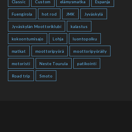
Classic
Custom
elämysmatka
Espanja
Fuengirola
hot rod
JMK
Jyväskylä
Jyväskylän Moottoriklubi
kalastus
kokoontumisajo
Lohja
luontopolku
matkat
moottoripyörä
moottoripyöräily
motoristi
Neste Tourula
patikointi
Road trip
Smoto