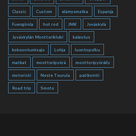
Classic
Custom
elämysmatka
Espanja
Fuengirola
hot rod
JMK
Jyväskylä
Jyväskylän Moottoriklubi
kalastus
kokoontumisajo
Lohja
luontopolku
matkat
moottoripyörä
moottoripyöräily
motoristi
Neste Tourula
patikointi
Road trip
Smoto