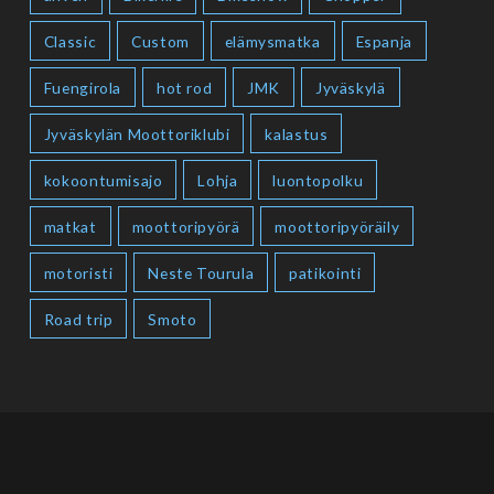
Classic
Custom
elämysmatka
Espanja
Fuengirola
hot rod
JMK
Jyväskylä
Jyväskylän Moottoriklubi
kalastus
kokoontumisajo
Lohja
luontopolku
matkat
moottoripyörä
moottoripyöräily
motoristi
Neste Tourula
patikointi
Road trip
Smoto