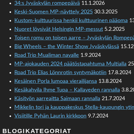
34:s Jyväskylän rompepäivä
11.1.2026
Keski-Suomen MP-näyttely 2025
30.3.2025
Kustom-kulttuurissa henkii kulttuurinen pääoma
1
Nuoret löysivät Helsingin MP-messut
5.2.2025
Toisen romu on toisen aarre – Jyväskylän Rompep
Big Wheels – the Winter Show Jyväskylässä
15.12
Road Trip Mualiman navalle
1.9.2024
MP-ajokauden 2024 päätöstapahtuma Multialla
25
Road Trip Elias Lönnrotin syntymäkotiin
17.8.2024
Kesäinen Porla lumoaa vierailijansa
13.8.2024
Kesäkahvila Ihme Tupa – Kallaveden rannalla
3.8.
Käsityön aarreaitta Saimaan rannalla
21.7.2024
Mikkelin tori ja kauppakeskus Stella-kaupungin yt
Visiitille Pyhän Laurin kirkkoon
9.7.2024
BLOGIKATEGORIAT