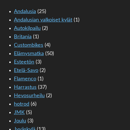
Andalusia
(25)
Andalusian valkoiset kylät
(1)
Autokilpailu
(2)
Britania
(1)
Custombikes
(4)
Elämysmatka
(50)
Esteetön
(3)
Etelä-Savo
(2)
Flamenco
(1)
Harrastus
(37)
Hevosurheilu
(2)
hotrod
(6)
JMK
(5)
Joulu
(3)
Jyväskylä
(13)