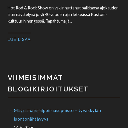
Hot Rod & Rock Show on vakiinnuttanut paikkansa ajokauden
alun näyttelynä jo yli 40 vuoden ajan letkeässä Kustom-
kulttuurin hengessä. Tapahtuma jä...
LUE LISÄÄ
VIIMEISIMMÄT
BLOGIKIRJOITUKSET
Mäyrämäen alppiruusupuisto – Jyväskylän
luontonähtävyys
14.6.2026