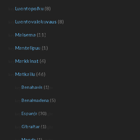
Luontopolku
(8)
Luontovalokuvaus
(8)
Maisema
(11)
Mantelipuu
(1)
Markkinat
(4)
Matkailu
(46)
Benahavis
(1)
Benalmadena
(5)
Espanja
(30)
Gibraltar
(1)
Monda
(1)