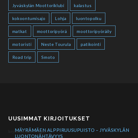
Jyväskylän Moottoriklubi
kalastus
kokoontumisajo
Lohja
luontopolku
matkat
moottoripyörä
moottoripyöräily
motoristi
Neste Tourula
patikointi
Road trip
Smoto
UUSIMMAT KIRJOITUKSET
MÄYRÄMÄEN ALPPIRUUSUPUISTO – JYVÄSKYLÄN
LUONTONÄHTÄVYYS