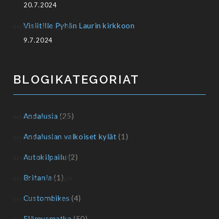
20.7.2024
Visiitille Pyhän Laurin kirkkoon
9.7.2024
BLOGIKATEGORIAT
Andalusia
(25)
Andalusian valkoiset kylät
(1)
Autokilpailu
(2)
Britania
(1)
Custombikes
(4)
Elämysmatka
(50)