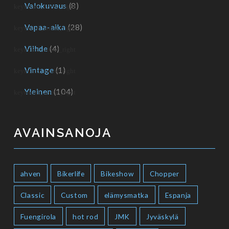
Valokuvaus
(8)
Vapaa-aika
(28)
Viihde
(4)
Vintage
(1)
Yleinen
(104)
AVAINSANOJA
ahven
Bikerlife
Bikeshow
Chopper
Classic
Custom
elämysmatka
Espanja
Fuengirola
hot rod
JMK
Jyväskylä