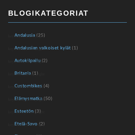
BLOGIKATEGORIAT
Andalusia
(25)
Andalusian valkoiset kylät
(1)
Autokilpailu
(2)
Britania
(1)
Custombikes
(4)
Elämysmatka
(50)
Esteetön
(3)
Etelä-Savo
(2)