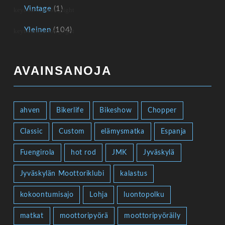
Vintage
(1)
Yleinen
(104)
AVAINSANOJA
ahven
Bikerlife
Bikeshow
Chopper
Classic
Custom
elämysmatka
Espanja
Fuengirola
hot rod
JMK
Jyväskylä
Jyväskylän Moottoriklubi
kalastus
kokoontumisajo
Lohja
luontopolku
matkat
moottoripyörä
moottoripyöräily