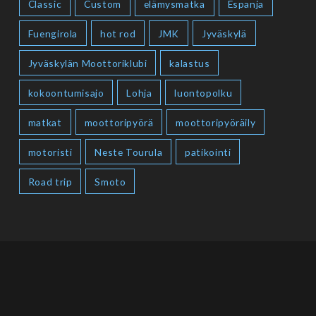
Classic
Custom
elämysmatka
Espanja
Fuengirola
hot rod
JMK
Jyväskylä
Jyväskylän Moottoriklubi
kalastus
kokoontumisajo
Lohja
luontopolku
matkat
moottoripyörä
moottoripyöräily
motoristi
Neste Tourula
patikointi
Road trip
Smoto