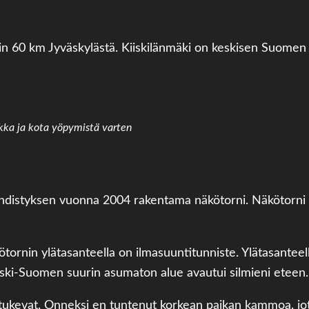
noin 60 km Jyväskylästä. Kiiskilänmäki on keskisen Suome
kka ja kota yöpymistä varten
hdistyksen vuonna 2004 rakentama näkötorni. Näkötorni ol
kötornin ylätasanteella on ilmasuuntitunniste. Ylätasantee
eski-Suomen suurin asumaton alue avautui silmieni eteen.
a tukevat. Onneksi en tuntenut korkean paikan kammoa, jot