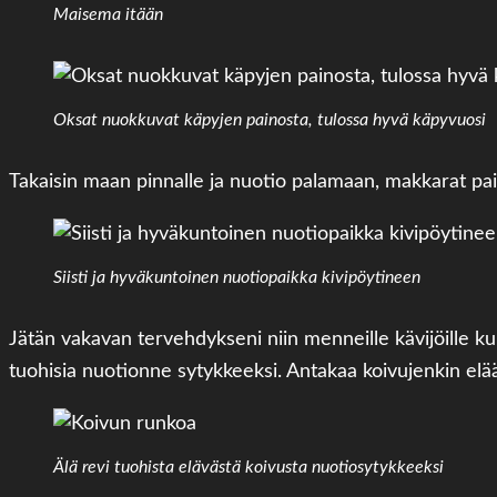
Maisema itään
Oksat nuokkuvat käpyjen painosta, tulossa hyvä käpyvuosi
Takaisin maan pinnalle ja nuotio palamaan, makkarat pais
Siisti ja hyväkuntoinen nuotiopaikka kivipöytineen
Jätän vakavan tervehdykseni niin menneille kävijöille kui
tuohisia nuotionne sytykkeeksi. Antakaa koivujenkin elä
Älä revi tuohista elävästä koivusta nuotiosytykkeeksi