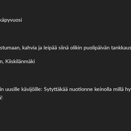
tumaan, kahvia ja leipää siinä olikin puolipäivän tankkau
n uusille kävijöille: Sytyttäkää nuotionne keinolla millä h
ä!