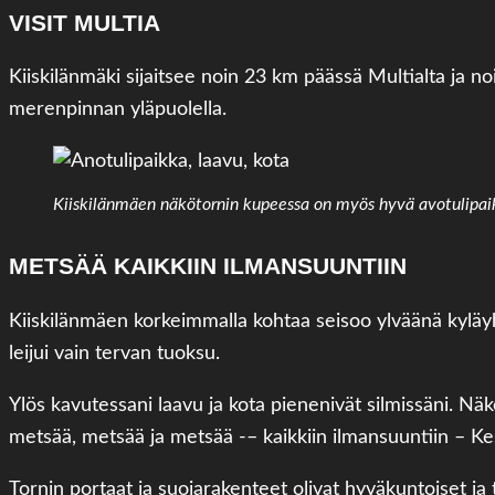
VISIT MULTIA
Kiiskilänmäki sijaitsee noin 23 km päässä Multialta ja 
merenpinnan yläpuolella.
Kiiskilänmäen näkötornin kupeessa on myös hyvä avotulipai
METSÄÄ KAIKKIIN ILMANSUUNTIIN
Kiiskilänmäen korkeimmalla kohtaa seisoo ylväänä kyläy
leijui vain tervan tuoksu.
Ylös kavutessani laavu ja kota pienenivät silmissäni. Nä
metsää, metsää ja metsää -– kaikkiin ilmansuuntiin – K
Tornin portaat ja suojarakenteet olivat hyväkuntoiset j