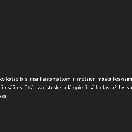
luatko katsella silmänkantamattomiin metsien maata keski
män sään yllättäessä istuskella lämpimässä kodassa? Jos 
ssa.