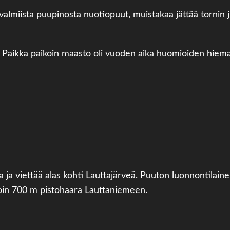
valmiista puupinosta nuotiopuut, muistakaa jättää tornin j
. Paikka paikoin maasto oli vuoden aika huomioiden hiema
 viettää alas kohti Lauttajärveä. Puuton luonnontilainen 
noin 700 m pistohaara Lauttaniemeen.