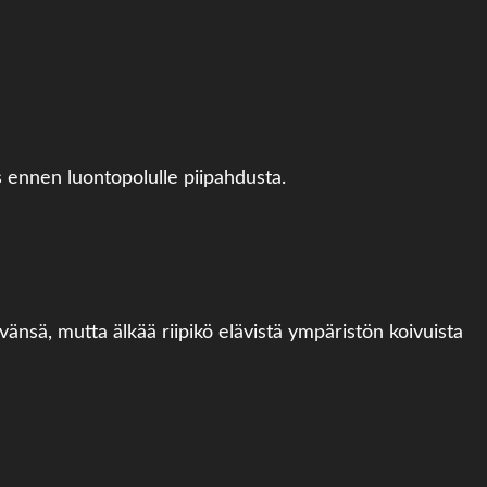
s ennen luontopolulle piipahdusta.
yvänsä, mutta älkää riipikö elävistä ympäristön koivuista