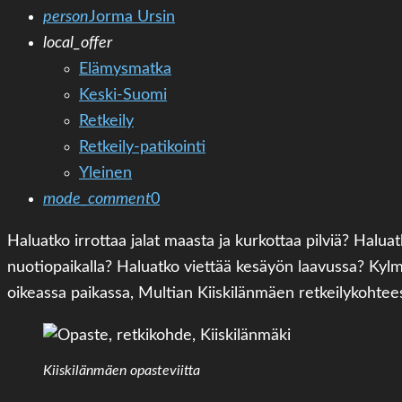
person
Jorma Ursin
local_offer
Elämysmatka
Keski-Suomi
Retkeily
Retkeily-patikointi
Yleinen
mode_comment
0
Haluatko irrottaa jalat maasta ja kurkottaa pilviä? Ha
nuotiopaikalla? Haluatko viettää kesäyön laavussa? Kyl
oikeassa paikassa, Multian Kiiskilänmäen retkeilykohtee
Kiiskilänmäen opasteviitta