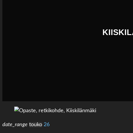
KIISKI
date_range
touko
26