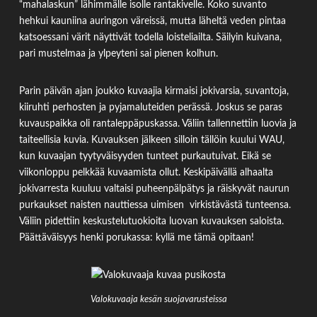
“mahalaskun” lähimmälle isolle rantakivelle. Koko suvanto
hehkui kauniina auringon väreissä, mutta läheltä veden pintaa
katsoessani värit näyttivät todella loisteliailta. Säilyin kuivana,
pari mustelmaa ja ylpeyteni sai pienen kolhun.
Parin päivän ajan joukko kuvaajia kirmaisi jokivarsia, suvantoja,
kiiruhti perhosten ja pyjamaluteiden perässä. Joskus se paras
kuvauspaikka oli rantaleppäpuskassa. Väliin tallennettiin luovia ja
taiteellisia kuvia. Kuvauksen jälkeen silloin tällöin kuului WAU,
kun kuvaajan tyytyväisyyden tunteet purkautuivat. Eikä se
viikonloppu pelkkää kuvaamista ollut. Keskipäivällä alhaalta
jokivarresta kuuluu valtaisi puheenpälpätys ja räiskyvät naurun
purkaukset naisten nauttiessa uimisen virkistävästä tunteensa.
Väliin pidettiin keskustelutuokioita luovan kuvauksen saloista.
Päättäväisyys henki porukassa: kyllä me tämä opitaan!
Valokuvaaja kesän suojavarusteissa