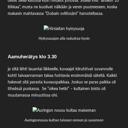
olivat siellä katossa kuin rivitalot jonossa. Sisällä inisi ”ainakin 10
itikkaa”, mutta ne kuolivat nälkään ja veren puutteeseen, koska
makasin mahtavassa ”Dubain sviitissäni” harsoteltassa.
Hyttyssuojan alla nukuttaa hyvin
Aamuherätys klo 3.30
ja siitä lähti lauantai liikkeelle, kuvaajat kiiruhtivat suvannolle
kohti taivaanrannan takaa hohtavia ensimmäisiä säteitä. Kaikki
hakevat sitä parasta kuvauspaikkaa. Joskus se paras paikka oli
tiheässä puskassa. Se ”oikea hetki” – kultainen loisto oli
muutamassa minuutissa ohi.
Auringonnousu kultaa taivaan rannan ja suvannon