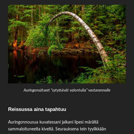
Auringonsätseet “sytyttävät valontulia” vastarannalle
Reissussa aina tapahtuu
Auringonnousua kuvatessani jalkani lipesi märältä
sammaloituneelta kiveltä. Seurauksena tein tyylikkään