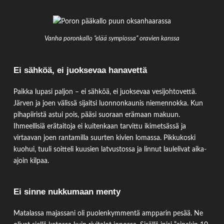
Vanha poronkallo “elää sympiossa” oravien kanssa
Ei sähköä, ei juoksevaa hanavettä
Paikka lupasi paljon – ei sähköä, ei juoksevaa vesijohtovettä.
Järven ja joen välissä sijaitsi luonnonkaunis niemennokka. Kun
pihapiiristä astui pois, pääsi suoraan erämaan makuun.
Ihmeellisiä erätaitoja ei kuitenkaan tarvittu ikimetsässä ja
virtaavan joen rantamilla suurten kivien lomassa. Pikkukoski
kuohui, tuuli soitteli kuusien latvustossa ja linnut laulelivat aika-
ajoin kilpaa.
Ei sinne nukkumaan menty
Matalassa majassani oli puolenkymmentä ampparin pesää. Ne