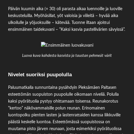
Päivän kuumin aika (+ 30) oli parasta aikaa luennoille ja luoville
keskusteluilla. Myöhäsillat, yöt valoisia ja viileitä – hyvää aika
ulkoilulle ja yöjuoksuille – kätevää. Tuonne iltaan ajoittui
ensimmäinen taidekuvani – “Kaksi kasvia pastellivärien sävyissä”.
Luova kuva kahdesta kasvista ja taustan pehmeät värit
Nivelet suoriksi puupolulla
Paluumatkalla sunnuntaina pysähdyin Pieksämäen Paltasen
esteettömän suopuiston puupolulle oikomaan niveliä. Polulla
kaksi pyörätuolia pystyy ohittamaan toisensa. Reunakorotus
“kertoo” näkövammaisille polun reunan. Erinomainen
luontopolku pienten lasten ja lastenrattaiden kanssa liikkuville
päästä keskelle luontoa. Esteettömässä suopuistossa on
muutama pisto järven reunaan, josta esimerkiksi pyörätuolissa