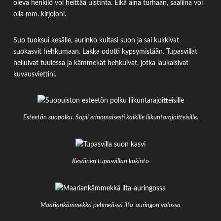
oleva henkilö voi heittää uistinta. Eikä aina turhaan, saaliina voi
olla mm. kirjolohi.
Suo tuoksui kesälle, aurinko kultasi suon ja sai kukkivat
suokasvit hehkumaan. Lakka odotti kypsymistään. Tupasvillat
heiluivat tuulessa ja kämmekät hehkuivat, jotka laukaisivat
kuvausviettini.
Esteetön suopolku. Sopii erinomaisesti kaikille liikuntarajoitteisille.
Kesäinen tupasvillan kukinto
Maariankämmekkä pehmeässä ilta-auringon valossa