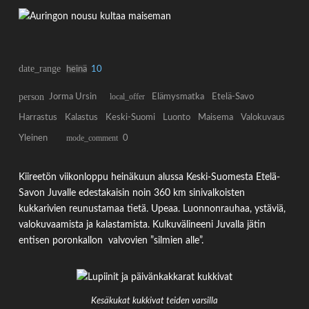
date_range
heinä
10
person
Jorma Ursin
local_offer
Elämysmatka
Etelä-Savo
Harrastus
Kalastus
Keski-Suomi
Luonto
Maisema
Valokuvaus
Yleinen
mode_comment
0
Kiireetön viikonloppu heinäkuun alussa Keski-Suomesta Etelä-
Savon Juvalle edestakaisin noin 360 km sinivalkoisten
kukkarivien reunustamaa tietä. Upeaa. Luonnonrauhaa, ystäviä,
valokuvaamista ja kalastamista. Kulkuvälineeni Juvalla jätin
entisen poronkallon valvovien ”silmien alle”.
Kesäkukat kukkivat teiden varsilla